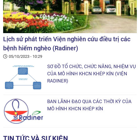
Lịch sử phát triển Viện nghiên cứu điều trị các
bệnh hiểm nghèo (Radiner)
05/10/2023 - 10:29
SƠ ĐỒ TỔ CHỨC, CHỨC NĂNG, NHIỆM VỤ
CỦA MÔ HÌNH KHCN KHÉP KÍN (VIỆN
RADINER)
BAN LÃNH ĐẠO QUA CÁC THỜI KỲ CỦA
MÔ HÌNH KHCN KHÉP KÍN
TIN TỨC VÀ SỰ KIỆN