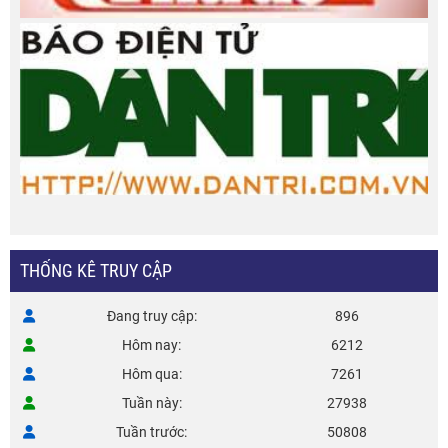
THỐNG KÊ TRUY CẬP
Đang truy cập
896
Hôm nay
6212
Hôm qua
7261
Tuần này
27938
Tuần trước
50808