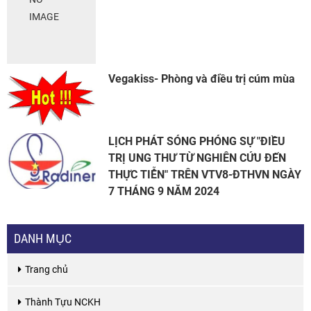
IMAGE
Vegakiss- Phòng và điều trị cúm mùa
LỊCH PHÁT SÓNG PHÓNG SỰ "ĐIỀU
TRỊ UNG THƯ TỪ NGHIÊN CỨU ĐẾN
THỰC TIỄN" TRÊN VTV8-ĐTHVN NGÀY
7 THÁNG 9 NĂM 2024
DANH MỤC
Trang chủ
Thành Tựu NCKH