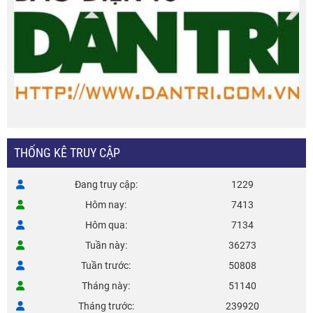
THỐNG KÊ TRUY CẬP
Đang truy cập
1229
Hôm nay
7413
Hôm qua
7134
Tuần này
36273
Tuần trước
50808
Tháng này
51140
Tháng trước
239920