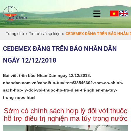
Trang chủ
»
Tin tức và sự kiện
»
CEDEMEX ĐĂNG TRÊN BÁO NHÂN D
CEDEMEX ĐĂNG TRÊN BÁO NHÂN DÂN
NGÀY 12/12/2018
Bài viết trên báo Nhân Dân ngày 12/12/2018.
nhandan.com.vn/xahoi/tin-tuc/item/38546602-som-co-chinh-
sach-hop-ly-doi-voi-thuoc-ho-tro-dieu-tri-nghien-ma-tuy-
trong-nuoc.html
Sớm có chính sách hợp lý đối với thuốc
hỗ trợ điều trị nghiện ma túy trong nước