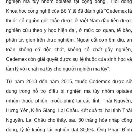
nghiện ma túy nhóm opiates tại cộng đồng", Hội đồng
Khoa học công nghệ của Bộ Y tế đã đánh giá "Cedemex là
thuốc có nguồn gốc thảo dược ở Việt Nam đầu tiên được
nghiên cứu theo y học hiện đại, ở mức cơ quan, tế bào,
phân tử, gien trên thực nghiệm. Ngoài cắt cơn êm dịu, an
toàn không có độc chất, không có chất gây nghiện,
Cedemex còn giải quyết được sự lệ thuộc của sinh học và
tâm lý với chất ma túy cho người nghiện ma túy".
Từ năm 2013 đến năm 2015, thuốc Cedemex được sử
dụng trong hỗ trợ điều trị nghiện ma túy nhóm opiates
(nhóm thuốc phiện, moóc-phin) tại các tỉnh Thái Nguyên,
Hưng Yên, Kiên Giang, Lai Châu. Kết quả tại hai tỉnh Thái
Nguyên, Lai Châu cho thấy, sau 30 tháng hòa nhập cộng
đồng, tỷ lệ không tái nghiện đạt 30,6%. Ông Phan Ðình