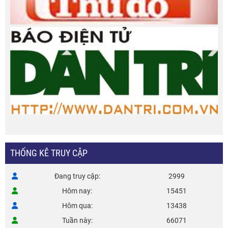
THỐNG KÊ TRUY CẬP
Đang truy cập
2999
Hôm nay
15451
Hôm qua
13438
Tuần này
66071