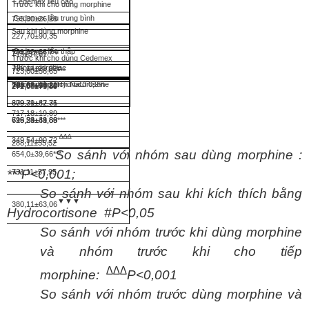
Cedemex liều cao
Trước khi cho dùng morphine
Cedemex liều trung bình
755,30±26,28
Sau khi dùng morphine
227,70±90,35
Cedemex liều thấp
701,92±38,74
715±37,61
Trước khi cho dùng Cedemex
Nhóm morphine
736,14±20,02#
723,00±56,65***
Nhóm dung dịch NaCl 0,9%
Sau khi dùng Hydrocortisone
728,08±18,21
281,57±51,30
272,08±73,80
309,31±82,75
679,79±47,31
717,18±19,89
695,23±41,83
726,54±48,89
619,29±39,66***
∆∆∆
349,54±90,72
288,11±55,52
So sánh với nhóm sau dùng morphine :
654,0±39,66***
***P<0,001;
731,11±57,95
So sánh với nhóm sau khi kích thích bằng
▼▼▼
380,11±63,06
Hydrocortisone #P<0,05
So sánh với nhóm trước khi dùng morphine
và nhóm trước khi cho tiếp
∆∆∆
morphine:
P<0,001
So sánh với nhóm trước dùng morphine và